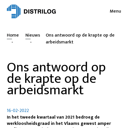
Menu
Diensten
Nieuws
Home
Nieuws
Ons antwoord op de krapte op de
Sectoren
Pers
-
-
arbeidsmarkt
Login
Cases
Ons antwoord op
NL
EN
Duurzaamheid
de krapte op de
FR
Jobs
arbeidsmarkt
About
Contact
16-02-2022
In het tweede kwartaal van 2021 bedroeg de
werkloosheidsgraad in het Vlaams gewest amper