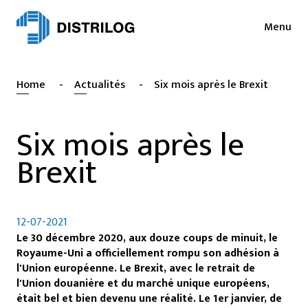
Menu
Services
Actualités
Home
-
Actualités
-
Six mois après le Brexit
Secteurs
Presse
Login
Six mois après le
Collaborations
NL
Brexit
EN
Durabilité
FR
Emploi
12-07-2021
Distrilog
Le 30 décembre 2020, aux douze coups de minuit, le
Royaume-Uni a officiellement rompu son adhésion à
Contact
l'Union européenne. Le Brexit, avec le retrait de
l'Union douanière et du marché unique européens,
était bel et bien devenu une réalité. Le 1er janvier, de