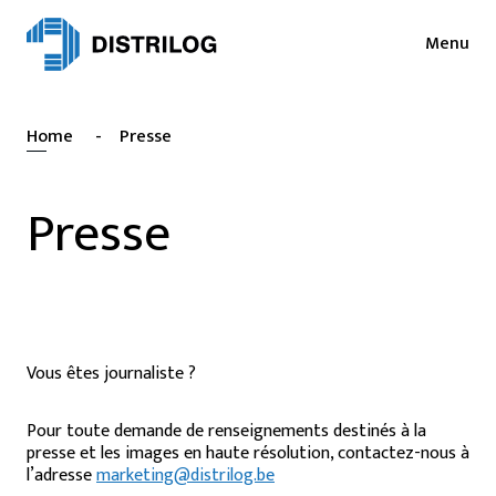
Menu
Services
Actualités
Home
-
Presse
Secteurs
Presse
Login
Presse
Collaborations
NL
EN
Durabilité
FR
Emploi
Distrilog
Vous êtes journaliste ?
Contact
Pour toute demande de renseignements destinés à la
presse et les images en haute résolution, contactez-nous à
l’adresse
marketing@distrilog.be