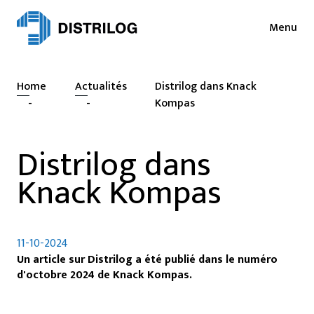
Menu
Services
Actualités
Home
Actualités
Distrilog dans Knack
Secteurs
Presse
-
-
Kompas
Login
Collaborations
Distrilog dans
NL
EN
Durabilité
Knack Kompas
FR
Emploi
Distrilog
11-10-2024
Un article sur Distrilog a été publié dans le numéro
Contact
d'octobre 2024 de Knack Kompas.