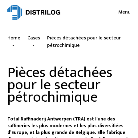
Menu
Services
Actualités
Home
Cases
Pièces détachées pour le secteur
Secteurs
Presse
-
-
pétrochimique
Login
Collaborations
Pièces détachées
NL
EN
Durabilité
pour le secteur
FR
Emploi
pétrochimique
Distrilog
Total Raffinaderij Antwerpen (TRA) est l’une des
Contact
raffineries les plus modernes et les plus diversifiées
d’Europe, et la plus grande de Belgique. Elle fabrique