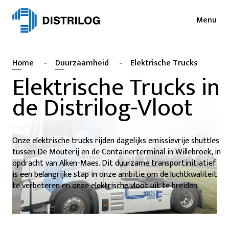
Menu
Diensten
Nieuws
Home
-
Duurzaamheid
-
Elektrische Trucks
Sectoren
Pers
Elektrische Trucks in
Login
de Distrilog-Vloot
Cases
NL
EN
Duurzaamheid
FR
Onze elektrische trucks rijden dagelijks emissievrije shuttles
Jobs
tussen De Mouterij en de Containerterminal in Willebroek, in
opdracht van Alken-Maes. Dit duurzame transportinitiatief
About
is een belangrijke stap in onze ambitie om de luchtkwaliteit
te verbeteren en onze elektrische vloot uit te breiden.
Contact