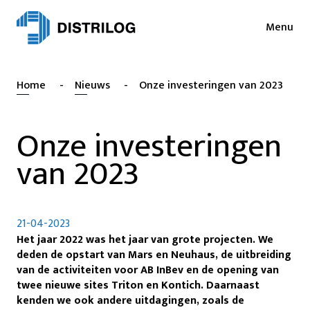
Menu
Diensten
Nieuws
Home
-
Nieuws
-
Onze investeringen van 2023
Sectoren
Pers
Login
Onze investeringen
Cases
NL
van 2023
EN
Duurzaamheid
FR
Jobs
21-04-2023
About
Het jaar 2022 was het jaar van grote projecten. We
deden de opstart van Mars en Neuhaus, de uitbreiding
Contact
van de activiteiten voor AB InBev en de opening van
twee nieuwe sites Triton en Kontich. Daarnaast
kenden we ook andere uitdagingen, zoals de