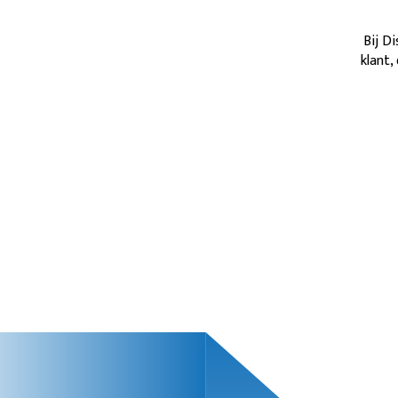
Bij D
klant