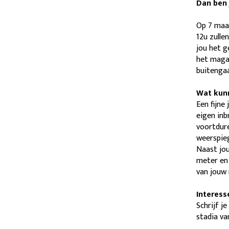
Dan ben j
Op 7 maar
12u zulle
jou het g
het magaz
buitengaa
Wat kunn
Een fijne
eigen inb
voortdure
weerspieg
Naast jou
meter en 
van jouw 
Interess
Schrijf je
stadia va