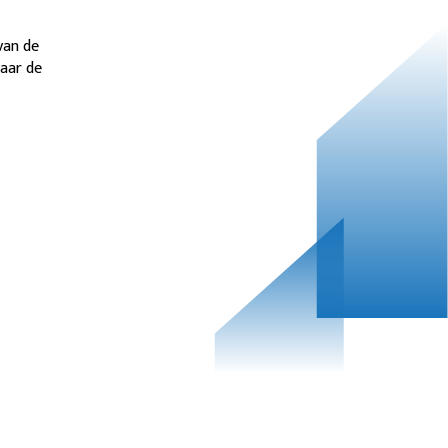
van de
aar de