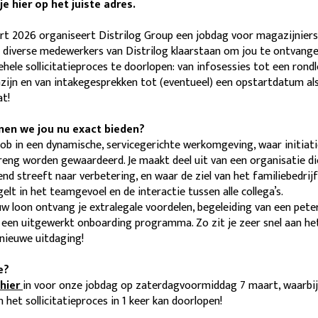
e hier op het juiste adres.
t 2026 organiseert Distrilog Group een jobdag voor magazijniers.
n diverse medewerkers van Distrilog klaarstaan om jou te ontvang
ehele sollicitatieproces te doorlopen: van infosessies tot een rondl
ijn en van intakegesprekken tot (eventueel) een opstartdatum als
t!
en we jou nu exact bieden?
 job in een dynamische, servicegerichte werkomgeving, waar initiat
reng worden gewaardeerd. Je maakt deel uit van een organisatie di
nd streeft naar verbetering, en waar de ziel van het familiebedrijf
elt in het teamgevoel en de interactie tussen alle collega’s.
w loon ontvang je extralegale voordelen, begeleiding van een pete
een uitgewerkt onboarding programma. Zo zit je zeer snel aan he
nieuwe uitdaging!
e?
hier
in voor onze jobdag op zaterdagvoormiddag 7 maart, waarbij 
n het sollicitatieproces in 1 keer kan doorlopen!