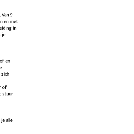
 Van 9-
en en met
eiding in
 je
ief en
e
 zich
r of
t stuur
je alle