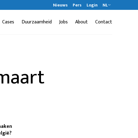
Nieuws
Pers
Login
NL
Cases
Duurzaamheid
Jobs
About
Contact
 maart
tmaken
elgië?