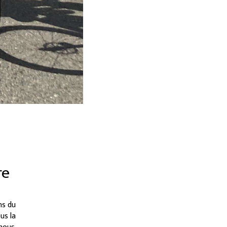
re
ns du
us la