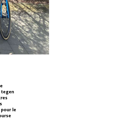
ie
p tegen
tres
s
 pour le
ourse