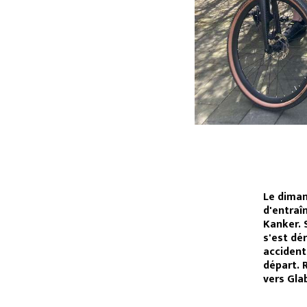
Le dimanc
d'entraî
Kanker. 
s'est dé
accident
départ. 
vers Gla