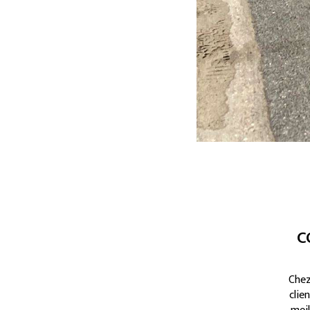
c
Chez
clie