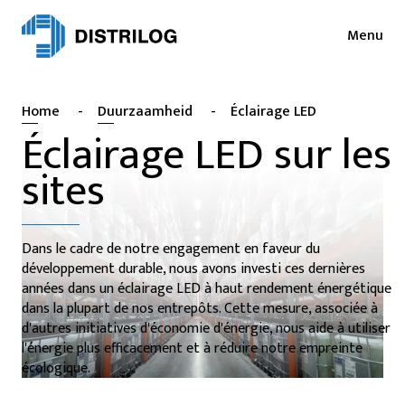
Menu
Services
Actualités
Home
-
Duurzaamheid
-
Éclairage LED
Secteurs
Presse
Éclairage LED sur les
Login
sites
Collaborations
NL
EN
Durabilité
FR
Dans le cadre de notre engagement en faveur du
Emploi
développement durable, nous avons investi ces dernières
années dans un éclairage LED à haut rendement énergétique
Distrilog
dans la plupart de nos entrepôts. Cette mesure, associée à
d'autres initiatives d'économie d'énergie, nous aide à utiliser
l'énergie plus efficacement et à réduire notre empreinte
Contact
écologique.