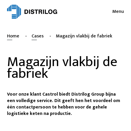
Menu
Diensten
Nieuws
Home
-
Cases
-
Magazijn vlakbij de fabriek
Sectoren
Pers
Login
Magazijn vlakbij de
Cases
NL
fabriek
EN
Duurzaamheid
FR
Jobs
Voor onze klant Castrol biedt Distrilog Group bijna
About
een volledige service. Dit geeft hen het voordeel om
één contactpersoon te hebben voor de gehele
Contact
logistieke keten na productie.